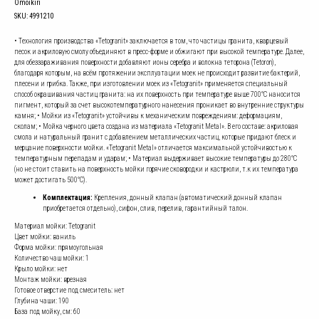
Omoikiri
SKU:
4991210
• Технология производства «Tetogranit» заключается в том, что частицы гранита, кварцевый
песок и акриловую смолу объединяют в пресс-форме и обжигают при высокой температуре. Далее,
для обеззараживания поверхности добавляют ионы серебра и волокна теторона (Tetoron),
благодаря которым, на всём протяжении эксплуатации моек не происходит развитие бактерий,
плесени и грибка. Также, при изготовлении моек из «Tetogranit» применяется специальный
способ окрашивания частиц гранита: на их поверхность при температуре выше 700°С наносится
пигмент, который за счет высокотемпературного нанесения проникает во внутренние структуры
камня; • Мойки из «Tetogranit» устойчивы к механическим повреждениям: деформациям,
сколам; • Мойка черного цвета создана из материала «Tetogranit Metal». В его составе: акриловая
смола и натуральный гранит с добавлением металлических частиц, которые придают блеск и
мерцание поверхности мойки. «Tetogranit Metal» отличается максимальной устойчивостью к
температурным перепадам и ударам; • Материал выдерживает высокие температуры до 280°С
(но не стоит ставить на поверхность мойки горячие сковородки и кастрюли, т.к их температура
может достигать 500°С).
Комплектация:
Крепления, донный клапан (автоматический донный клапан
приобретается отдельно), сифон, слив, перелив, гарантийный талон.
Материал мойки: Tetogranit
Цвет мойки: ваниль
Форма мойки: прямоугольная
Количество чаш мойки: 1
Крыло мойки: нет
Монтаж мойки: врезная
Готовое отверстие под смеситель: нет
Глубина чаши: 190
База под мойку, см: 60