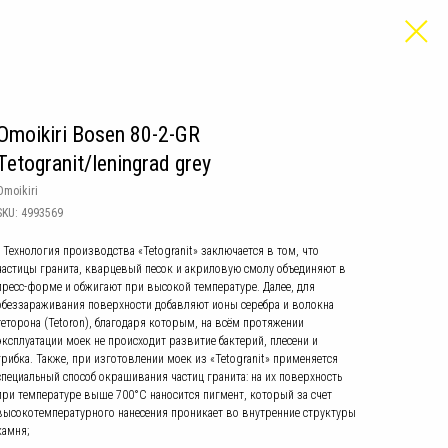
Omoikiri Bosen 80-2-GR
Tetogranit/leningrad grey
Omoikiri
SKU:
4993569
• Технология производства «Tetogranit» заключается в том, что
частицы гранита, кварцевый песок и акриловую смолу объединяют в
пресс-форме и обжигают при высокой температуре. Далее, для
обеззараживания поверхности добавляют ионы серебра и волокна
теторона (Tetoron), благодаря которым, на всём протяжении
эксплуатации моек не происходит развитие бактерий, плесени и
грибка. Также, при изготовлении моек из «Tetogranit» применяется
специальный способ окрашивания частиц гранита: на их поверхность
при температуре выше 700°С наносится пигмент, который за счет
высокотемпературного нанесения проникает во внутренние структуры
камня;