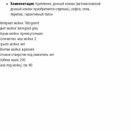
Комплектация:
Крепления, донный клапан (автоматический
донный клапан приобретается отдельно), сифон, слив,
перелив, гарантийный талон.
Материал мойки: Tetogranit
Цвет мойки: leningrad grey
Форма мойки: прямоугольная
Количество чаш мойки: 2
Крыло мойки: нет
Монтаж мойки: врезная
Готовое отверстие под смеситель: нет
Глубина чаши: 200
База под мойку, см: 80