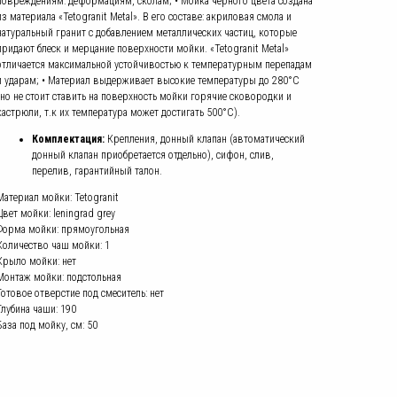
повреждениям: деформациям, сколам; • Мойка черного цвета создана
из материала «Tetogranit Metal». В его составе: акриловая смола и
натуральный гранит с добавлением металлических частиц, которые
придают блеск и мерцание поверхности мойки. «Tetogranit Metal»
отличается максимальной устойчивостью к температурным перепадам
и ударам; • Материал выдерживает высокие температуры до 280°С
(но не стоит ставить на поверхность мойки горячие сковородки и
кастрюли, т.к их температура может достигать 500°С).
Комплектация:
Крепления, донный клапан (автоматический
донный клапан приобретается отдельно), сифон, слив,
перелив, гарантийный талон.
Материал мойки: Tetogranit
Цвет мойки: leningrad grey
Форма мойки: прямоугольная
Количество чаш мойки: 1
Крыло мойки: нет
Монтаж мойки: подстольная
Готовое отверстие под смеситель: нет
Глубина чаши: 190
База под мойку, см: 50