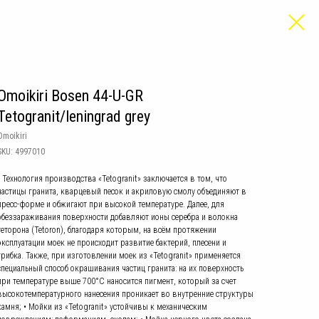
Omoikiri Bosen 44-U-GR
Tetogranit/leningrad grey
Omoikiri
SKU:
4997010
• Технология производства «Tetogranit» заключается в том, что
частицы гранита, кварцевый песок и акриловую смолу объединяют в
пресс-форме и обжигают при высокой температуре. Далее, для
обеззараживания поверхности добавляют ионы серебра и волокна
теторона (Tetoron), благодаря которым, на всём протяжении
эксплуатации моек не происходит развитие бактерий, плесени и
грибка. Также, при изготовлении моек из «Tetogranit» применяется
специальный способ окрашивания частиц гранита: на их поверхность
при температуре выше 700°С наносится пигмент, который за счет
высокотемпературного нанесения проникает во внутренние структуры
камня; • Мойки из «Tetogranit» устойчивы к механическим