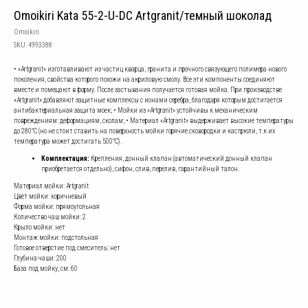
Omoikiri Kata 55-2-U-DC Artgranit/темный шоколад
Omoikiri
SKU:
4993388
• «Artgranit» изготавливают из частиц кварца, гранита и прочного связующего полимера нового
поколения, свойства которого похожи на акриловую смолу. Все эти компоненты соединяют
вместе и помещают в форму. После застывания получается готовая мойка. При производстве
«Artgranit» добавляют защитные комплексы с ионами серебра, благодаря которым достигается
антибактериальная защита моек; • Мойки из «Artgranit» устойчивы к механическим
повреждениям: деформациям, сколам; • Материал «Artgranit» выдерживает высокие температуры
до 280°С (но не стоит ставить на поверхность мойки горячие сковородки и кастрюли, т.к их
температура может достигать 500°С).
Комплектация:
Крепления, донный клапан (автоматический донный клапан
приобретается отдельно), сифон, слив, перелив, гарантийный талон.
Материал мойки: Artgranit
Цвет мойки: коричневый
Форма мойки: прямоугольная
Количество чаш мойки: 2
Крыло мойки: нет
Монтаж мойки: подстольная
Готовое отверстие под смеситель: нет
Глубина чаши: 200
База под мойку, см: 60