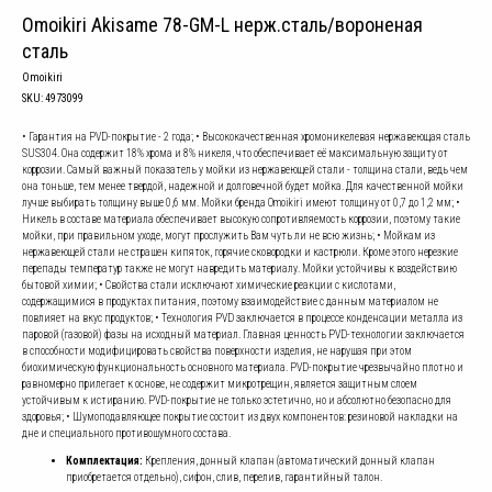
Omoikiri Akisame 78-GM-L нерж.сталь/вороненая
сталь
Omoikiri
SKU:
4973099
• Гарантия на PVD-покрытие - 2 года; • Высококачественная хромоникелевая нержавеющая сталь
SUS304. Она содержит 18% хрома и 8% никеля, что обеспечивает её максимальную защиту от
коррозии. Самый важный показатель у мойки из нержавеющей стали - толщина стали, ведь чем
она тоньше, тем менее твердой, надежной и долговечной будет мойка. Для качественной мойки
лучше выбирать толщину выше 0,6 мм. Мойки бренда Omoikiri имеют толщину от 0,7 до 1,2 мм; •
Никель в составе материала обеспечивает высокую сопротивляемость коррозии, поэтому такие
мойки, при правильном уходе, могут прослужить Вам чуть ли не всю жизнь; • Мойкам из
нержавеющей стали не страшен кипяток, горячие сковородки и кастрюли. Кроме этого нерезкие
перепады температур также не могут навредить материалу. Мойки устойчивы к воздействию
бытовой химии; • Свойства стали исключают химические реакции с кислотами,
содержащимися в продуктах питания, поэтому взаимодействие с данным материалом не
повлияет на вкус продуктов; • Технология PVD заключается в процессе конденсации металла из
паровой (газовой) фазы на исходный материал. Главная ценность PVD-технологии заключается
в способности модифицировать свойства поверхности изделия, не нарушая при этом
биохимическую функциональность основного материала. PVD-покрытие чрезвычайно плотно и
равномерно прилегает к основе, не содержит микротрещин, является защитным слоем
устойчивым к истиранию. PVD-покрытие не только эстетично, но и абсолютно безопасно для
здоровья; • Шумоподавляющее покрытие состоит из двух компонентов: резиновой накладки на
дне и специального противошумного состава.
Комплектация:
Крепления, донный клапан (автоматический донный клапан
приобретается отдельно), сифон, слив, перелив, гарантийный талон.