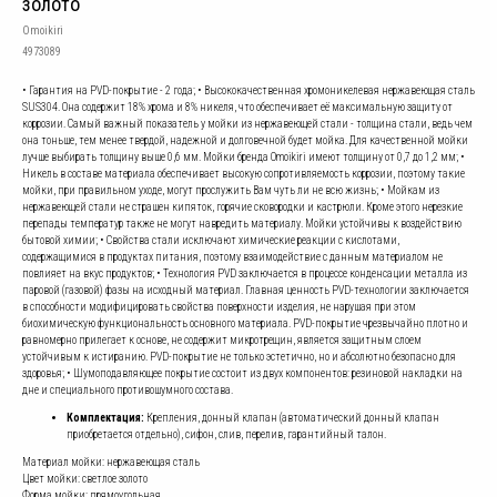
золото
Omoikiri
4973089
• Гарантия на PVD-покрытие - 2 года; • Высококачественная хромоникелевая нержавеющая сталь
SUS304. Она содержит 18% хрома и 8% никеля, что обеспечивает её максимальную защиту от
коррозии. Самый важный показатель у мойки из нержавеющей стали - толщина стали, ведь чем
она тоньше, тем менее твердой, надежной и долговечной будет мойка. Для качественной мойки
лучше выбирать толщину выше 0,6 мм. Мойки бренда Omoikiri имеют толщину от 0,7 до 1,2 мм; •
Никель в составе материала обеспечивает высокую сопротивляемость коррозии, поэтому такие
мойки, при правильном уходе, могут прослужить Вам чуть ли не всю жизнь; • Мойкам из
нержавеющей стали не страшен кипяток, горячие сковородки и кастрюли. Кроме этого нерезкие
перепады температур также не могут навредить материалу. Мойки устойчивы к воздействию
бытовой химии; • Свойства стали исключают химические реакции с кислотами,
содержащимися в продуктах питания, поэтому взаимодействие с данным материалом не
повлияет на вкус продуктов; • Технология PVD заключается в процессе конденсации металла из
паровой (газовой) фазы на исходный материал. Главная ценность PVD-технологии заключается
в способности модифицировать свойства поверхности изделия, не нарушая при этом
биохимическую функциональность основного материала. PVD-покрытие чрезвычайно плотно и
равномерно прилегает к основе, не содержит микротрещин, является защитным слоем
устойчивым к истиранию. PVD-покрытие не только эстетично, но и абсолютно безопасно для
здоровья; • Шумоподавляющее покрытие состоит из двух компонентов: резиновой накладки на
дне и специального противошумного состава.
Комплектация:
Крепления, донный клапан (автоматический донный клапан
приобретается отдельно), сифон, слив, перелив, гарантийный талон.
Материал мойки: нержавеющая сталь
Цвет мойки: светлое золото
Форма мойки: прямоугольная