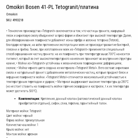
Omoikiri Bosen 41-PL Tetogranit/платина
Omoikiri
SKU:
4993218
• Технология производства «Tetogranit» заключается в том, что частицы гранита, кварцевый
песок и акриловую смолу объединяют в пресс-форме и обжигают при высокой температуре. Далее,
для обеззараживания поверхности добавляют ионы серебра и волокна теторона (Tetoron),
благодаря которым, на всём протяжении эксплуатации моек не происходит развитие бактерий,
плесени и грибка. Также, при изготовлении моек из «Tetogranit» применяется специальный
способ окрашивания частиц гранита: на их поверхность при температуре выше 700°С наносится
пигмент, который за счет высокотемпературного нанесения проникает во внутренние структуры
камня; • Мойки из «Tetogranit» устойчивы к механическим повреждениям: деформациям,
сколам; • Мойка черного цвета создана из материала «Tetogranit Metal». В его составе: акриловая
смола и натуральный гранит с добавлением металлических частиц, которые придают блеск и
мерцание поверхности мойки. «Tetogranit Metal» отличается максимальной устойчивостью к
температурным перепадам и ударам; • Материал выдерживает высокие температуры до 280°С
(но не стоит ставить на поверхность мойки горячие сковородки и кастрюли, т.к их температура
может достигать 500°С).
Комплектация:
Крепления, донный клапан (автоматический донный клапан
приобретается отдельно), сифон, слив, перелив, гарантийный талон.
Материал мойки: Tetogranit
Цвет мойки: черный
Форма мойки: прямоугольная
Количество чаш мойки: 1
Крыло мойки: нет
Монтаж мойки: врезная