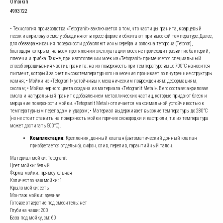
Omoikiri
4993722
• Технология производства «Tetogranit» заключается в том, что частицы гранита, кварцевый
песок и акриловую смолу объединяют в пресс-форме и обжигают при высокой температуре. Далее,
для обеззараживания поверхности добавляют ионы серебра и волокна теторона (Tetoron),
благодаря которым, на всём протяжении эксплуатации моек не происходит развитие бактерий,
плесени и грибка. Также, при изготовлении моек из «Tetogranit» применяется специальный
способ окрашивания частиц гранита: на их поверхность при температуре выше 700°С наносится
пигмент, который за счет высокотемпературного нанесения проникает во внутренние структуры
камня; • Мойки из «Tetogranit» устойчивы к механическим повреждениям: деформациям,
сколам; • Мойка черного цвета создана из материала «Tetogranit Metal». В его составе: акриловая
смола и натуральный гранит с добавлением металлических частиц, которые придают блеск и
мерцание поверхности мойки. «Tetogranit Metal» отличается максимальной устойчивостью к
температурным перепадам и ударам; • Материал выдерживает высокие температуры до 280°С
(но не стоит ставить на поверхность мойки горячие сковородки и кастрюли, т.к их температура
может достигать 500°С).
Комплектация:
Крепления, донный клапан (автоматический донный клапан
приобретается отдельно), сифон, слив, перелив, гарантийный талон.
Материал мойки: Tetogranit
Цвет мойки: белый
Форма мойки: прямоугольная
Количество чаш мойки: 1
Крыло мойки: есть
Монтаж мойки: врезная
Готовое отверстие под смеситель: нет
Глубина чаши: 200
База под мойку, см: 60