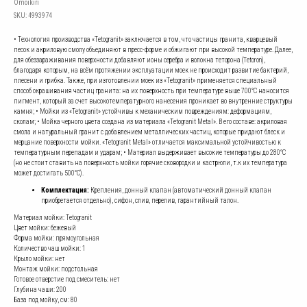
Omoikiri
SKU:
4993974
• Технология производства «Tetogranit» заключается в том, что частицы гранита, кварцевый
песок и акриловую смолу объединяют в пресс-форме и обжигают при высокой температуре. Далее,
для обеззараживания поверхности добавляют ионы серебра и волокна теторона (Tetoron),
благодаря которым, на всём протяжении эксплуатации моек не происходит развитие бактерий,
плесени и грибка. Также, при изготовлении моек из «Tetogranit» применяется специальный
способ окрашивания частиц гранита: на их поверхность при температуре выше 700°С наносится
пигмент, который за счет высокотемпературного нанесения проникает во внутренние структуры
камня; • Мойки из «Tetogranit» устойчивы к механическим повреждениям: деформациям,
сколам; • Мойка черного цвета создана из материала «Tetogranit Metal». В его составе: акриловая
смола и натуральный гранит с добавлением металлических частиц, которые придают блеск и
мерцание поверхности мойки. «Tetogranit Metal» отличается максимальной устойчивостью к
температурным перепадам и ударам; • Материал выдерживает высокие температуры до 280°С
(но не стоит ставить на поверхность мойки горячие сковородки и кастрюли, т.к их температура
может достигать 500°С).
Комплектация:
Крепления, донный клапан (автоматический донный клапан
приобретается отдельно), сифон, слив, перелив, гарантийный талон.
Материал мойки: Tetogranit
Цвет мойки: бежевый
Форма мойки: прямоугольная
Количество чаш мойки: 1
Крыло мойки: нет
Монтаж мойки: подстольная
Готовое отверстие под смеситель: нет
Глубина чаши: 200
База под мойку, см: 80