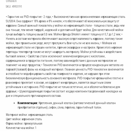
Omoikiri
SKU:
4993191
• Гарантия на PVD-покрытие - 2 года; • Высококачественная хромоникелевая нержавеющая сталь
SUS304. Она содержит 18% хрома и 8% никеля, что обеспечивает её максимальную защиту от
коррозии. Самый важный показатель у мойки из нержавеющей стали - толщина стали, ведь чем
она тоньше, тем менее твердой, надежной и долговечной будет мойка. Для качественной мойки
лучше выбирать толщину выше 0,6 мм. Мойки бренда Omoikiri имеют толщину от 0,7 до 1,2 мм; •
Никель в составе материала обеспечивает высокую сопротивляемость коррозии, поэтому такие
мойки, при правильном уходе, могут прослужить Вам чуть ли не всю жизнь; • Мойкам из
нержавеющей стали не страшен кипяток, горячие сковородки и кастрюли. Кроме этого нерезкие
перепады температур также не могут навредить материалу. Мойки устойчивы к воздействию
бытовой химии; • Свойства стали исключают химические реакции с кислотами,
содержащимися в продуктах питания, поэтому взаимодействие с данным материалом не
повлияет на вкус продуктов; • Технология PVD заключается в процессе конденсации металла из
паровой (газовой) фазы на исходный материал. Главная ценность PVD-технологии заключается
в способности модифицировать свойства поверхности изделия, не нарушая при этом
биохимическую функциональность основного материала. PVD-покрытие чрезвычайно плотно и
равномерно прилегает к основе, не содержит микротрещин, является защитным слоем
устойчивым к истиранию. PVD-покрытие не только эстетично, но и абсолютно безопасно для
здоровья; • Шумоподавляющее покрытие состоит из двух компонентов: резиновой накладки на
дне и специального противошумного состава.
Комплектация:
Крепления, донный клапан (автоматический донный клапан
приобретается отдельно), сифон, слив, перелив, гарантийный талон.
Материал мойки: нержавеющая сталь
Цвет мойки: вороненая сталь
Форма мойки: прямоугольная
Количество чаш мойки: 1