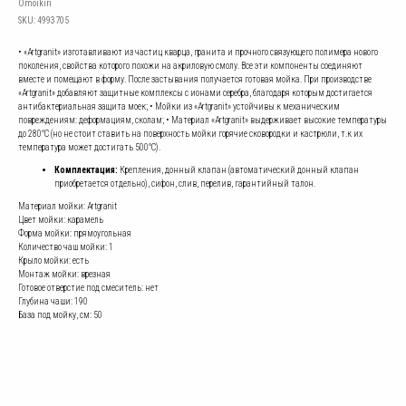
Omoikiri
SKU:
4993705
• «Artgranit» изготавливают из частиц кварца, гранита и прочного связующего полимера нового
поколения, свойства которого похожи на акриловую смолу. Все эти компоненты соединяют
вместе и помещают в форму. После застывания получается готовая мойка. При производстве
«Artgranit» добавляют защитные комплексы с ионами серебра, благодаря которым достигается
антибактериальная защита моек; • Мойки из «Artgranit» устойчивы к механическим
повреждениям: деформациям, сколам; • Материал «Artgranit» выдерживает высокие температуры
до 280°С (но не стоит ставить на поверхность мойки горячие сковородки и кастрюли, т.к их
температура может достигать 500°С).
Комплектация:
Крепления, донный клапан (автоматический донный клапан
приобретается отдельно), сифон, слив, перелив, гарантийный талон.
Материал мойки: Artgranit
Цвет мойки: карамель
Форма мойки: прямоугольная
Количество чаш мойки: 1
Крыло мойки: есть
Монтаж мойки: врезная
Готовое отверстие под смеситель: нет
Глубина чаши: 190
База под мойку, см: 50