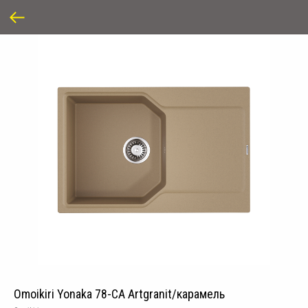
Omoikiri Yonaka 78-CA Artgranit/карамель