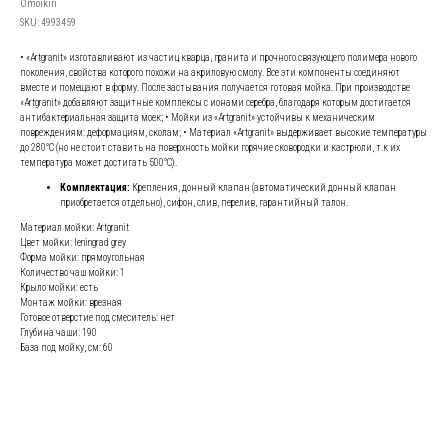
Omoikiri
SKU:
4993459
• «Artgranit» изготавливают из частиц кварца, гранита и прочного связующего полимера нового
поколения, свойства которого похожи на акриловую смолу. Все эти компоненты соединяют
вместе и помещают в форму. После застывания получается готовая мойка. При производстве
«Artgranit» добавляют защитные комплексы с ионами серебра, благодаря которым достигается
антибактериальная защита моек; • Мойки из «Artgranit» устойчивы к механическим
повреждениям: деформациям, сколам; • Материал «Artgranit» выдерживает высокие температуры
до 280°С (но не стоит ставить на поверхность мойки горячие сковородки и кастрюли, т.к их
температура может достигать 500°С).
Комплектация:
Крепления, донный клапан (автоматический донный клапан
приобретается отдельно), сифон, слив, перелив, гарантийный талон.
Материал мойки: Artgranit
Цвет мойки: leningrad grey
Форма мойки: прямоугольная
Количество чаш мойки: 1
Крыло мойки: есть
Монтаж мойки: врезная
Готовое отверстие под смеситель: нет
Глубина чаши: 190
База под мойку, см: 60