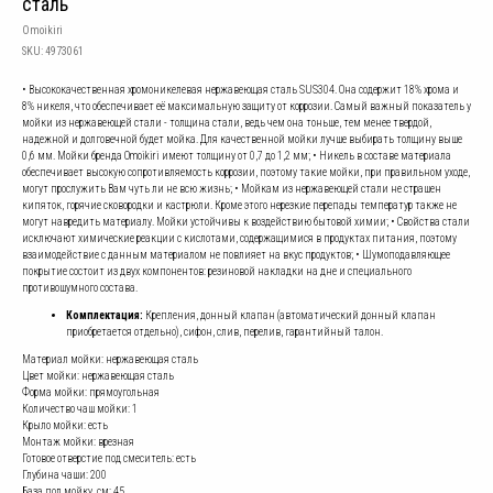
сталь
Omoikiri
SKU:
4973061
• Высококачественная хромоникелевая нержавеющая сталь SUS304. Она содержит 18% хрома и
8% никеля, что обеспечивает её максимальную защиту от коррозии. Самый важный показатель у
мойки из нержавеющей стали - толщина стали, ведь чем она тоньше, тем менее твердой,
надежной и долговечной будет мойка. Для качественной мойки лучше выбирать толщину выше
0,6 мм. Мойки бренда Omoikiri имеют толщину от 0,7 до 1,2 мм; • Никель в составе материала
обеспечивает высокую сопротивляемость коррозии, поэтому такие мойки, при правильном уходе,
могут прослужить Вам чуть ли не всю жизнь; • Мойкам из нержавеющей стали не страшен
кипяток, горячие сковородки и кастрюли. Кроме этого нерезкие перепады температур также не
могут навредить материалу. Мойки устойчивы к воздействию бытовой химии; • Свойства стали
исключают химические реакции с кислотами, содержащимися в продуктах питания, поэтому
взаимодействие с данным материалом не повлияет на вкус продуктов; • Шумоподавляющее
покрытие состоит из двух компонентов: резиновой накладки на дне и специального
противошумного состава.
Комплектация:
Крепления, донный клапан (автоматический донный клапан
приобретается отдельно), сифон, слив, перелив, гарантийный талон.
Материал мойки: нержавеющая сталь
Цвет мойки: нержавеющая сталь
Форма мойки: прямоугольная
Количество чаш мойки: 1
Крыло мойки: есть
Монтаж мойки: врезная
Готовое отверстие под смеситель: есть
Глубина чаши: 200
База под мойку, см: 45