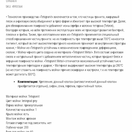
Omoikiri
SKU:
4993564
• Технология производства «Tetogranit» заключается в том, что частицы гранита, кварцевый
песок и акриловую смолу объединяют в пресс-форме и обжигают при высокой температуре. Далее,
для обеззараживания поверхности добавляют ионы серебра и волокна теторона (Tetoron),
благодаря которым, на всём протяжении эксплуатации моек не происходит развитие бактерий,
плесени и грибка. Также, при изготовлении моек из «Tetogranit» применяется специальный
способ окрашивания частиц гранита: на их поверхность при температуре выше 700°С наносится
пигмент, который за счет высокотемпературного нанесения проникает во внутренние структуры
камня; • Мойки из «Tetogranit» устойчивы к механическим повреждениям: деформациям,
сколам; • Мойка черного цвета создана из материала «Tetogranit Metal». В его составе: акриловая
смола и натуральный гранит с добавлением металлических частиц, которые придают блеск и
мерцание поверхности мойки. «Tetogranit Metal» отличается максимальной устойчивостью к
температурным перепадам и ударам; • Материал выдерживает высокие температуры до 280°С
(но не стоит ставить на поверхность мойки горячие сковородки и кастрюли, т.к их температура
может достигать 500°С).
Комплектация:
Крепления, донный клапан (автоматический донный клапан
приобретается отдельно), сифон, слив, перелив, гарантийный талон.
Материал мойки: Tetogranit
Цвет мойки: leningrad grey
Форма мойки: прямоугольная
Количество чаш мойки: 1
Крыло мойки: есть
Монтаж мойки: врезная
Готовое отверстие под смеситель: нет
Глубина чаши: 200
База под мойку, см: 60