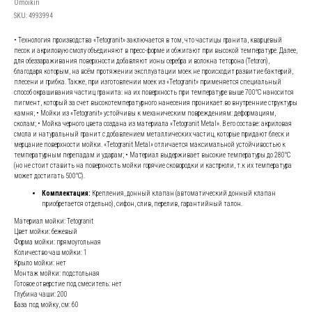
Omoikiri
SKU:
4993994
• Технология производства «Tetogranit» заключается в том, что частицы гранита, кварцевый
песок и акриловую смолу объединяют в пресс-форме и обжигают при высокой температуре. Далее,
для обеззараживания поверхности добавляют ионы серебра и волокна теторона (Tetoron),
благодаря которым, на всём протяжении эксплуатации моек не происходит развитие бактерий,
плесени и грибка. Также, при изготовлении моек из «Tetogranit» применяется специальный
способ окрашивания частиц гранита: на их поверхность при температуре выше 700°С наносится
пигмент, который за счет высокотемпературного нанесения проникает во внутренние структуры
камня; • Мойки из «Tetogranit» устойчивы к механическим повреждениям: деформациям,
сколам; • Мойка черного цвета создана из материала «Tetogranit Metal». В его составе: акриловая
смола и натуральный гранит с добавлением металлических частиц, которые придают блеск и
мерцание поверхности мойки. «Tetogranit Metal» отличается максимальной устойчивостью к
температурным перепадам и ударам; • Материал выдерживает высокие температуры до 280°С
(но не стоит ставить на поверхность мойки горячие сковородки и кастрюли, т.к их температура
может достигать 500°С).
Комплектация:
Крепления, донный клапан (автоматический донный клапан
приобретается отдельно), сифон, слив, перелив, гарантийный талон.
Материал мойки: Tetogranit
Цвет мойки: бежевый
Форма мойки: прямоугольная
Количество чаш мойки: 1
Крыло мойки: нет
Монтаж мойки: подстольная
Готовое отверстие под смеситель: нет
Глубина чаши: 200
База под мойку, см: 60