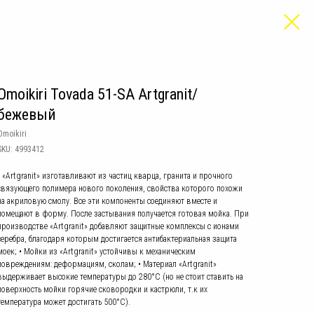
Omoikiri Tovada 51-SA Artgranit/
бежевый
Omoikiri
SKU:
4993412
• «Artgranit» изготавливают из частиц кварца, гранита и прочного
связующего полимера нового поколения, свойства которого похожи
на акриловую смолу. Все эти компоненты соединяют вместе и
помещают в форму. После застывания получается готовая мойка. При
производстве «Artgranit» добавляют защитные комплексы с ионами
серебра, благодаря которым достигается антибактериальная защита
моек; • Мойки из «Artgranit» устойчивы к механическим
повреждениям: деформациям, сколам; • Материал «Artgranit»
выдерживает высокие температуры до 280°С (но не стоит ставить на
поверхность мойки горячие сковородки и кастрюли, т.к их
температура может достигать 500°С).