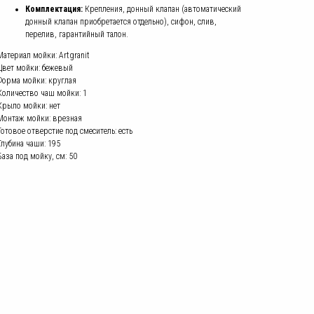
Комплектация:
Крепления, донный клапан (автоматический
донный клапан приобретается отдельно), сифон, слив,
перелив, гарантийный талон.
Материал мойки: Artgranit
Цвет мойки: бежевый
Форма мойки: круглая
Количество чаш мойки: 1
Крыло мойки: нет
Монтаж мойки: врезная
Готовое отверстие под смеситель: есть
Глубина чаши: 195
База под мойку, см: 50