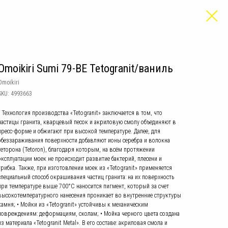
Omoikiri Sumi 79-BE Tetogranit/ваниль
Omoikiri
SKU:
4993663
• Технология производства «Tetogranit» заключается в том, что
частицы гранита, кварцевый песок и акриловую смолу объединяют в
пресс-форме и обжигают при высокой температуре. Далее, для
обеззараживания поверхности добавляют ионы серебра и волокна
теторона (Tetoron), благодаря которым, на всём протяжении
эксплуатации моек не происходит развитие бактерий, плесени и
грибка. Также, при изготовлении моек из «Tetogranit» применяется
специальный способ окрашивания частиц гранита: на их поверхность
при температуре выше 700°С наносится пигмент, который за счет
высокотемпературного нанесения проникает во внутренние структуры
камня; • Мойки из «Tetogranit» устойчивы к механическим
повреждениям: деформациям, сколам; • Мойка черного цвета создана
из материала «Tetogranit Metal». В его составе: акриловая смола и