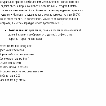
натуральный гранит с добавлением металлических частиц, которые
придают блеск и мерцание поверхности мойки. «Tetogranit Metal»
отличается максимальной устойчивостью к температурным перепадам
и ударам; • Материал выдерживает высокие температуры до 280°С
(но не стоит ставить на поверхность мойки горячие сковородки и
кастрюли, т.к их температура может достигать 500°С).
Комплектация:
Крепления, донный клапан (автоматический
донный клапан приобретается отдельно), сифон, слив,
перелив, гарантийный талон.
Материал мойки: Tetogranit
Цвет мойки: бежевый
Форма мойки: прямоугольная
Количество чаш мойки: 1
Крыло мойки: есть
Монтаж мойки: врезная
Готовое отверстие под смеситель: нет
Глубина чаши: 200
База под мойку, см: 50