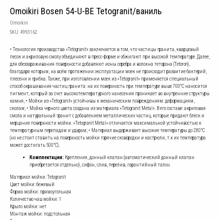
Omoikiri Bosen 54-U-BE Tetogranit/ваниль
Omoikiri
SKU:
4993162
• Технология производства «Tetogranit» заключается в том, что частицы гранита, кварцевый
песок и акриловую смолу объединяют в пресс-форме и обжигают при высокой температуре. Далее,
для обеззараживания поверхности добавляют ионы серебра и волокна теторона (Tetoron),
благодаря которым, на всём протяжении эксплуатации моек не происходит развитие бактерий,
плесени и грибка. Также, при изготовлении моек из «Tetogranit» применяется специальный
способ окрашивания частиц гранита: на их поверхность при температуре выше 700°С наносится
пигмент, который за счет высокотемпературного нанесения проникает во внутренние структуры
камня; • Мойки из «Tetogranit» устойчивы к механическим повреждениям: деформациям,
сколам; • Мойка черного цвета создана из материала «Tetogranit Metal». В его составе: акриловая
смола и натуральный гранит с добавлением металлических частиц, которые придают блеск и
мерцание поверхности мойки. «Tetogranit Metal» отличается максимальной устойчивостью к
температурным перепадам и ударам; • Материал выдерживает высокие температуры до 280°С
(но не стоит ставить на поверхность мойки горячие сковородки и кастрюли, т.к их температура
может достигать 500°С).
Комплектация:
Крепления, донный клапан (автоматический донный клапан
приобретается отдельно), сифон, слив, перелив, гарантийный талон.
Материал мойки: Tetogranit
Цвет мойки: бежевый
Форма мойки: прямоугольная
Количество чаш мойки: 1
Крыло мойки: нет
Монтаж мойки: подстольная