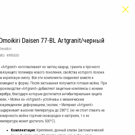
Omoikiri Daisen 77-BL Artgranit/черный
Omoikiri
SKU:
4993630
• «Artgranit» изготавливают из частиц кварца, гранита и прочного
связующего полимера нового поколения, свойства которого похожи
на акриловую смолу. Все эти компоненты соединяют вместе и
помещают в форму. После застывания получается готовая мойка. При
производстве «Artgranit» добавляют защитные комплексы с ионами
серебра, благодаря которым достигается антибактериальная защита
моек; • Мойки из «Artgranit» устойчивы к механическим
повреждениям: деформациям, сколам; • Материал «Artgranit»
выдерживает высокие температуры до 280°С (но не стоит ставить на
поверхность мойки горячие сковородки и кастрюли, т.к их
температура может достигать 500°С).
Комплектация:
Крепления, донный клапан (автоматический