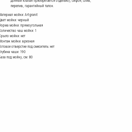
донный клапан приобретается отдельно), сифон, слив,
перелив, гарантийный талон.
Материал мойки: Artgranit
Цвет мойки: черный
Форма мойки: прямоугольная
Количество чаш мойки: 1
Крыло мойки: нет
Монтаж мойки: врезная
Готовое отверстие под смеситель: нет
Глубина чаши: 190
База под мойку, см: 80