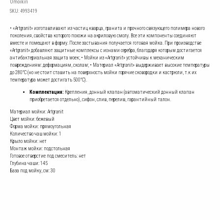
Omoikiri
SKU:
4993419
• «Artgranit» изготавливают из частиц кварца, гранита и прочного связующего полимера нового
поколения, свойства которого похожи на акриловую смолу. Все эти компоненты соединяют
вместе и помещают в форму. После застывания получается готовая мойка. При производстве
«Artgranit» добавляют защитные комплексы с ионами серебра, благодаря которым достигается
антибактериальная защита моек; • Мойки из «Artgranit» устойчивы к механическим
повреждениям: деформациям, сколам; • Материал «Artgranit» выдерживает высокие температуры
до 280°С (но не стоит ставить на поверхность мойки горячие сковородки и кастрюли, т.к их
температура может достигать 500°С).
Комплектация:
Крепления, донный клапан (автоматический донный клапан
приобретается отдельно), сифон, слив, перелив, гарантийный талон.
Материал мойки: Artgranit
Цвет мойки: бежевый
Форма мойки: прямоугольная
Количество чаш мойки: 1
Крыло мойки: нет
Монтаж мойки: подстольная
Готовое отверстие под смеситель: нет
Глубина чаши: 145
База под мойку, см: 30