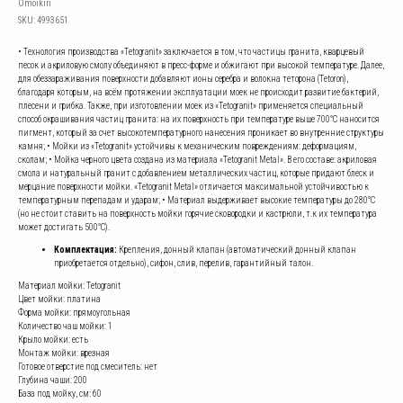
Omoikiri
SKU:
4993651
• Технология производства «Tetogranit» заключается в том, что частицы гранита, кварцевый
песок и акриловую смолу объединяют в пресс-форме и обжигают при высокой температуре. Далее,
для обеззараживания поверхности добавляют ионы серебра и волокна теторона (Tetoron),
благодаря которым, на всём протяжении эксплуатации моек не происходит развитие бактерий,
плесени и грибка. Также, при изготовлении моек из «Tetogranit» применяется специальный
способ окрашивания частиц гранита: на их поверхность при температуре выше 700°С наносится
пигмент, который за счет высокотемпературного нанесения проникает во внутренние структуры
камня; • Мойки из «Tetogranit» устойчивы к механическим повреждениям: деформациям,
сколам; • Мойка черного цвета создана из материала «Tetogranit Metal». В его составе: акриловая
смола и натуральный гранит с добавлением металлических частиц, которые придают блеск и
мерцание поверхности мойки. «Tetogranit Metal» отличается максимальной устойчивостью к
температурным перепадам и ударам; • Материал выдерживает высокие температуры до 280°С
(но не стоит ставить на поверхность мойки горячие сковородки и кастрюли, т.к их температура
может достигать 500°С).
Комплектация:
Крепления, донный клапан (автоматический донный клапан
приобретается отдельно), сифон, слив, перелив, гарантийный талон.
Материал мойки: Tetogranit
Цвет мойки: платина
Форма мойки: прямоугольная
Количество чаш мойки: 1
Крыло мойки: есть
Монтаж мойки: врезная
Готовое отверстие под смеситель: нет
Глубина чаши: 200
База под мойку, см: 60