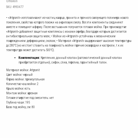
Omoikiri
SKU:
4993477
• «Artgranit» изготавливают из частиц кварца, гранита и прочного связующего полимера нового
поколения, свойства которого похожи на акриловую смолу. Все эти компоненты соединяют
вместе и помещают в форму. После застывания получается готовая мойка. При производстве
«Artgranit» добавляют защитные комплексы с ионами серебра, благодаря которым достигается
антибактериальная защита моек; • Мойки из «Artgranit» устойчивы к механическим
повреждениям: деформациям, сколам; • Материал «Artgranit» выдерживает высокие температуры
до 280°С (но не стоит ставить на поверхность мойки горячие сковородки и кастрюли, т.к их
температура может достигать 500°С).
Комплектация:
Крепления, донный клапан (автоматический донный клапан
приобретается отдельно), сифон, слив, перелив, гарантийный талон.
Материал мойки: Artgranit
Цвет мойки: черный
Форма мойки: прямоугольная
Количество чаш мойки: 2
Крыло мойки: есть
Монтаж мойки: врезная
Готовое отверстие под смеситель: нет
Глубина чаши: 195
База под мойку, см: 80