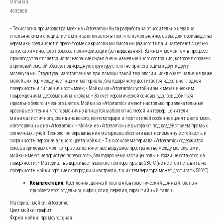
Omoikiri
4993808
• Технология производства моек из «Artceramic» была разработана относительно недавно
итальянскими специалистами и заключается в том, что измельченное сырье для производства
керамики соединяют в пресс-форме с акриловыми смолами разного типа и нагревают с целью
запуска химического процесса полимеризации (затвердевания). Важным моментом в процессе
производства является использование сырья очень измельченного состояния, которое в связке с
акриловой смолой образует однородную структуру с плотно прилегающими друг к другу
молекулами. Структура, изготовленная при помощи такой технологии, исключает наличие даже
малейших пор между частицами материала, благодаря чему достигается идеально гладкая
поверхность и гигиеничность моек; • Мойки из «Artceramic» устойчивы к механическим
повреждениям: деформациям, сколам; • За счет керамической основы, удалось добиться
идеально белого и черного цветов. Мойки из «Artceramic» имеют настолько привлекательные
красивые оттенки, что гармонично впишутся в абсолютно любой интерьер. Ценители
минималистичного, скандинавского, контемпорари и лофт стилей особенно оценят цвета моек,
изготовленных из «Artceramic»; • Мойки из «Artceramic» не выгорают под воздействием прямых
солнечных лучей. Технология окрашивания материала обеспечивает неизменную стойкость и
сохранность первоначального цвета мойки; • Т.к в основе материала «Artceramic» содержится
смесь акриловых смол, которые заполняют всё воздушное пространство между молекулами,
мойки имеют непористую поверхность, благодаря чему частицы воды и грязи не остаются на
поверхности; • Материал выдерживает высокие температуры до 280°С (но не стоит ставить на
поверхность мойки горячие сковородки и кастрюли, т.к их температура может достигать 500°С).
Комплектация:
Крепления, донный клапан (автоматический донный клапан
приобретается отдельно), сифон, слив, перелив, гарантийный талон.
Материал мойки: Artceramic
Цвет мойки: графит
Форма мойки: прямоугольная