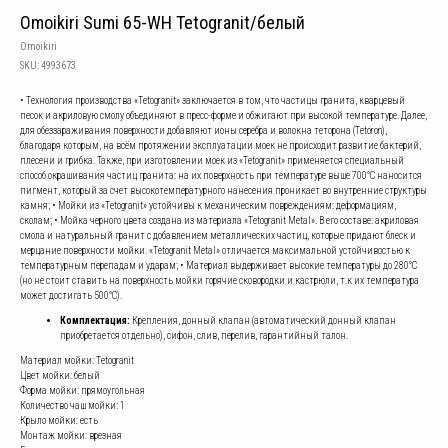
Omoikiri Sumi 65-WH Tetogranit/белый
Omoikiri
SKU:
4993673
• Технология производства «Tetogranit» заключается в том, что частицы гранита, кварцевый
песок и акриловую смолу объединяют в пресс-форме и обжигают при высокой температуре. Далее,
для обеззараживания поверхности добавляют ионы серебра и волокна теторона (Tetoron),
благодаря которым, на всём протяжении эксплуатации моек не происходит развитие бактерий,
плесени и грибка. Также, при изготовлении моек из «Tetogranit» применяется специальный
способ окрашивания частиц гранита: на их поверхность при температуре выше 700°С наносится
пигмент, который за счет высокотемпературного нанесения проникает во внутренние структуры
камня; • Мойки из «Tetogranit» устойчивы к механическим повреждениям: деформациям,
сколам; • Мойка черного цвета создана из материала «Tetogranit Metal». В его составе: акриловая
смола и натуральный гранит с добавлением металлических частиц, которые придают блеск и
мерцание поверхности мойки. «Tetogranit Metal» отличается максимальной устойчивостью к
температурным перепадам и ударам; • Материал выдерживает высокие температуры до 280°С
(но не стоит ставить на поверхность мойки горячие сковородки и кастрюли, т.к их температура
может достигать 500°С).
Комплектация:
Крепления, донный клапан (автоматический донный клапан
приобретается отдельно), сифон, слив, перелив, гарантийный талон.
Материал мойки: Tetogranit
Цвет мойки: белый
Форма мойки: прямоугольная
Количество чаш мойки: 1
Крыло мойки: есть
Монтаж мойки: врезная