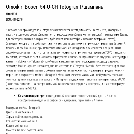
Omoikiri Bosen 54-U-CH Tetogranit/шампань
Omoikiri
SKU:
4993248
• Технология производства «Tetogranit» заключается в том, что частицы гранита, кварцевый
песок и акриловую смолу объединяют в пресс-форме и обжигают при высокой температуре. Далее,
для обеззараживания поверхности добавляют ионы серебра и волокна теторона (Tetoron),
благодаря которым, на всём протяжении эксплуатации моек не происходит развитие бактерий,
плесени и грибка. Также, при изготовлении моек из «Tetogranit» применяется специальный
способ окрашивания частиц гранита: на их поверхность при температуре выше 700°С наносится
пигмент, который за счет высокотемпературного нанесения проникает во внутренние структуры
камня; • Мойки из «Tetogranit» устойчивы к механическим повреждениям: деформациям,
сколам; • Мойка черного цвета создана из материала «Tetogranit Metal». В его составе: акриловая
смола и натуральный гранит с добавлением металлических частиц, которые придают блеск и
мерцание поверхности мойки. «Tetogranit Metal» отличается максимальной устойчивостью к
температурным перепадам и ударам; • Материал выдерживает высокие температуры до 280°С
(но не стоит ставить на поверхность мойки горячие сковородки и кастрюли, т.к их температура
может достигать 500°С).
Комплектация:
Крепления, донный клапан (автоматический донный клапан
приобретается отдельно), сифон, слив, перелив, гарантийный талон.
Материал мойки: Tetogranit
Цвет мойки: бежевый
Форма мойки: прямоугольная
Количество чаш мойки: 1
Крыло мойки: нет
Монтаж мойки: подстольная