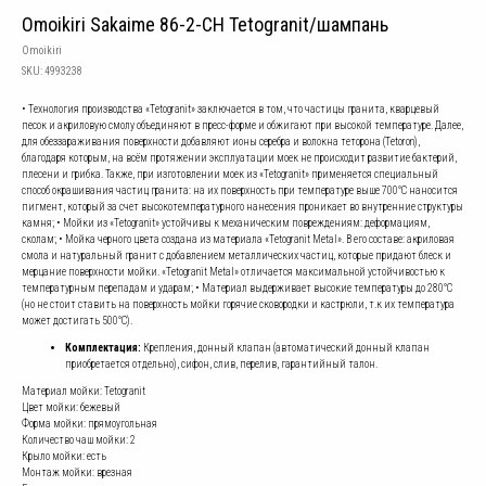
Omoikiri Sakaime 86-2-CH Tetogranit/шампань
Omoikiri
SKU:
4993238
• Технология производства «Tetogranit» заключается в том, что частицы гранита, кварцевый
песок и акриловую смолу объединяют в пресс-форме и обжигают при высокой температуре. Далее,
для обеззараживания поверхности добавляют ионы серебра и волокна теторона (Tetoron),
благодаря которым, на всём протяжении эксплуатации моек не происходит развитие бактерий,
плесени и грибка. Также, при изготовлении моек из «Tetogranit» применяется специальный
способ окрашивания частиц гранита: на их поверхность при температуре выше 700°С наносится
пигмент, который за счет высокотемпературного нанесения проникает во внутренние структуры
камня; • Мойки из «Tetogranit» устойчивы к механическим повреждениям: деформациям,
сколам; • Мойка черного цвета создана из материала «Tetogranit Metal». В его составе: акриловая
смола и натуральный гранит с добавлением металлических частиц, которые придают блеск и
мерцание поверхности мойки. «Tetogranit Metal» отличается максимальной устойчивостью к
температурным перепадам и ударам; • Материал выдерживает высокие температуры до 280°С
(но не стоит ставить на поверхность мойки горячие сковородки и кастрюли, т.к их температура
может достигать 500°С).
Комплектация:
Крепления, донный клапан (автоматический донный клапан
приобретается отдельно), сифон, слив, перелив, гарантийный талон.
Материал мойки: Tetogranit
Цвет мойки: бежевый
Форма мойки: прямоугольная
Количество чаш мойки: 2
Крыло мойки: есть
Монтаж мойки: врезная