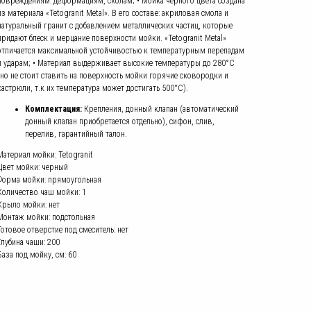
повреждениям: деформациям, сколам; • Мойка черного цвета создана
из материала «Tetogranit Metal». В его составе: акриловая смола и
натуральный гранит с добавлением металлических частиц, которые
придают блеск и мерцание поверхности мойки. «Tetogranit Metal»
отличается максимальной устойчивостью к температурным перепадам
и ударам; • Материал выдерживает высокие температуры до 280°С
(но не стоит ставить на поверхность мойки горячие сковородки и
кастрюли, т.к их температура может достигать 500°С).
Комплектация:
Крепления, донный клапан (автоматический
донный клапан приобретается отдельно), сифон, слив,
перелив, гарантийный талон.
Материал мойки: Tetogranit
Цвет мойки: черный
Форма мойки: прямоугольная
Количество чаш мойки: 1
Крыло мойки: нет
Монтаж мойки: подстольная
Готовое отверстие под смеситель: нет
Глубина чаши: 200
База под мойку, см: 60