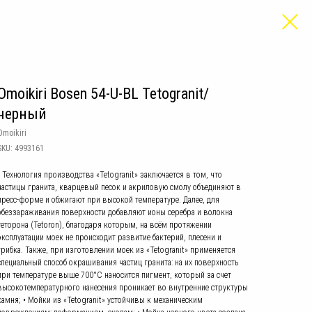
Omoikiri Bosen 54-U-BL Tetogranit/
черный
Omoikiri
SKU:
4993161
• Технология производства «Tetogranit» заключается в том, что
частицы гранита, кварцевый песок и акриловую смолу объединяют в
пресс-форме и обжигают при высокой температуре. Далее, для
обеззараживания поверхности добавляют ионы серебра и волокна
теторона (Tetoron), благодаря которым, на всём протяжении
эксплуатации моек не происходит развитие бактерий, плесени и
грибка. Также, при изготовлении моек из «Tetogranit» применяется
специальный способ окрашивания частиц гранита: на их поверхность
при температуре выше 700°С наносится пигмент, который за счет
высокотемпературного нанесения проникает во внутренние структуры
камня; • Мойки из «Tetogranit» устойчивы к механическим