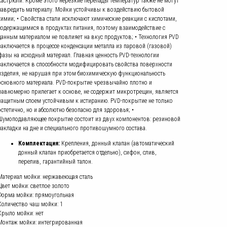
кастрюли. Кроме этого нерезкие перепады температур также не могут
навредить материалу. Мойки устойчивы к воздействию бытовой
химии; • Свойства стали исключают химические реакции с кислотами,
содержащимися в продуктах питания, поэтому взаимодействие с
данным материалом не повлияет на вкус продуктов; • Технология PVD
заключается в процессе конденсации металла из паровой (газовой)
фазы на исходный материал. Главная ценность PVD-технологии
заключается в способности модифицировать свойства поверхности
изделия, не нарушая при этом биохимическую функциональность
основного материала. PVD-покрытие чрезвычайно плотно и
равномерно прилегает к основе, не содержит микротрещин, является
защитным слоем устойчивым к истиранию. PVD-покрытие не только
эстетично, но и абсолютно безопасно для здоровья; •
Шумоподавляющее покрытие состоит из двух компонентов: резиновой
накладки на дне и специального противошумного состава.
Комплектация:
Крепления, донный клапан (автоматический
донный клапан приобретается отдельно), сифон, слив,
перелив, гарантийный талон.
Материал мойки: нержавеющая сталь
Цвет мойки: светлое золото
Форма мойки: прямоугольная
Количество чаш мойки: 1
Крыло мойки: нет
Монтаж мойки: интегрированная