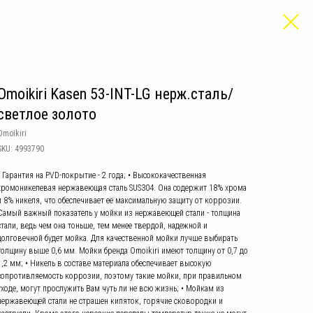
Omoikiri Kasen 53-INT-LG нерж.сталь/
светлое золото
Omoikiri
SKU:
4993790
• Гарантия на PVD-покрытие - 2 года; • Высококачественная
хромоникелевая нержавеющая сталь SUS304. Она содержит 18% хрома
и 8% никеля, что обеспечивает её максимальную защиту от коррозии.
Самый важный показатель у мойки из нержавеющей стали - толщина
стали, ведь чем она тоньше, тем менее твердой, надежной и
долговечной будет мойка. Для качественной мойки лучше выбирать
толщину выше 0,6 мм. Мойки бренда Omoikiri имеют толщину от 0,7 до
1,2 мм; • Никель в составе материала обеспечивает высокую
сопротивляемость коррозии, поэтому такие мойки, при правильном
уходе, могут прослужить Вам чуть ли не всю жизнь; • Мойкам из
нержавеющей стали не страшен кипяток, горячие сковородки и