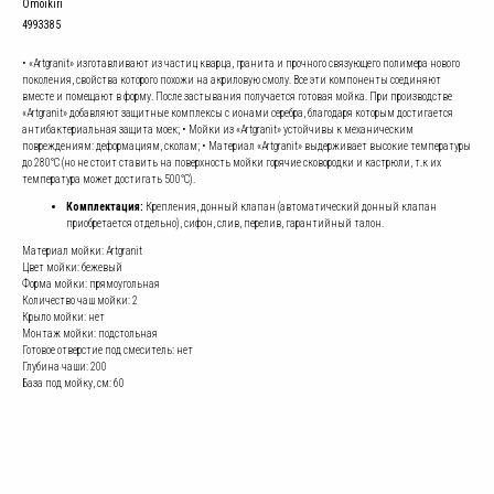
Omoikiri
4993385
• «Artgranit» изготавливают из частиц кварца, гранита и прочного связующего полимера нового
поколения, свойства которого похожи на акриловую смолу. Все эти компоненты соединяют
вместе и помещают в форму. После застывания получается готовая мойка. При производстве
«Artgranit» добавляют защитные комплексы с ионами серебра, благодаря которым достигается
антибактериальная защита моек; • Мойки из «Artgranit» устойчивы к механическим
повреждениям: деформациям, сколам; • Материал «Artgranit» выдерживает высокие температуры
до 280°С (но не стоит ставить на поверхность мойки горячие сковородки и кастрюли, т.к их
температура может достигать 500°С).
Комплектация:
Крепления, донный клапан (автоматический донный клапан
приобретается отдельно), сифон, слив, перелив, гарантийный талон.
Материал мойки: Artgranit
Цвет мойки: бежевый
Форма мойки: прямоугольная
Количество чаш мойки: 2
Крыло мойки: нет
Монтаж мойки: подстольная
Готовое отверстие под смеситель: нет
Глубина чаши: 200
База под мойку, см: 60