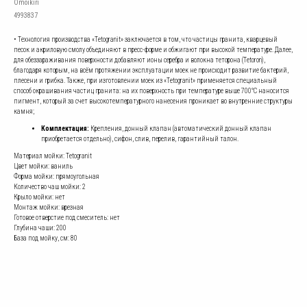
Omoikiri
4993837
• Технология производства «Tetogranit» заключается в том, что частицы гранита, кварцевый
песок и акриловую смолу объединяют в пресс-форме и обжигают при высокой температуре. Далее,
для обеззараживания поверхности добавляют ионы серебра и волокна теторона (Tetoron),
благодаря которым, на всём протяжении эксплуатации моек не происходит развитие бактерий,
плесени и грибка. Также, при изготовлении моек из «Tetogranit» применяется специальный
способ окрашивания частиц гранита: на их поверхность при температуре выше 700°С наносится
пигмент, который за счет высокотемпературного нанесения проникает во внутренние структуры
камня;
Комплектация:
Крепления, донный клапан (автоматический донный клапан
приобретается отдельно), сифон, слив, перелив, гарантийный талон.
Материал мойки: Tetogranit
Цвет мойки: ваниль
Форма мойки: прямоугольная
Количество чаш мойки: 2
Крыло мойки: нет
Монтаж мойки: врезная
Готовое отверстие под смеситель: нет
Глубина чаши: 200
База под мойку, см: 80