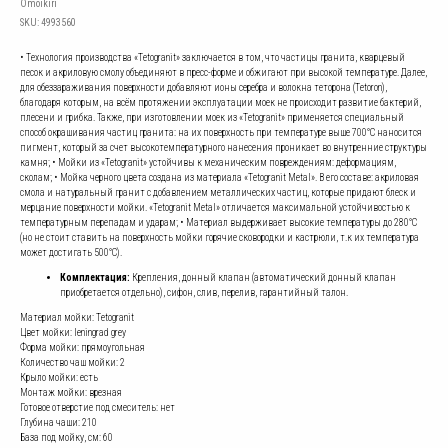
Omoikiri
SKU:
4993560
• Технология производства «Tetogranit» заключается в том, что частицы гранита, кварцевый
песок и акриловую смолу объединяют в пресс-форме и обжигают при высокой температуре. Далее,
для обеззараживания поверхности добавляют ионы серебра и волокна теторона (Tetoron),
благодаря которым, на всём протяжении эксплуатации моек не происходит развитие бактерий,
плесени и грибка. Также, при изготовлении моек из «Tetogranit» применяется специальный
способ окрашивания частиц гранита: на их поверхность при температуре выше 700°С наносится
пигмент, который за счет высокотемпературного нанесения проникает во внутренние структуры
камня; • Мойки из «Tetogranit» устойчивы к механическим повреждениям: деформациям,
сколам; • Мойка черного цвета создана из материала «Tetogranit Metal». В его составе: акриловая
смола и натуральный гранит с добавлением металлических частиц, которые придают блеск и
мерцание поверхности мойки. «Tetogranit Metal» отличается максимальной устойчивостью к
температурным перепадам и ударам; • Материал выдерживает высокие температуры до 280°С
(но не стоит ставить на поверхность мойки горячие сковородки и кастрюли, т.к их температура
может достигать 500°С).
Комплектация:
Крепления, донный клапан (автоматический донный клапан
приобретается отдельно), сифон, слив, перелив, гарантийный талон.
Материал мойки: Tetogranit
Цвет мойки: leningrad grey
Форма мойки: прямоугольная
Количество чаш мойки: 2
Крыло мойки: есть
Монтаж мойки: врезная
Готовое отверстие под смеситель: нет
Глубина чаши: 210
База под мойку, см: 60