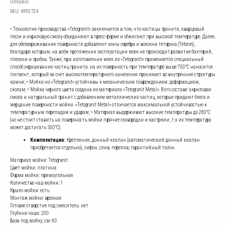
Omoikiri
SKU:
4993724
• Технология производства «Tetogranit» заключается в том, что частицы гранита, кварцевый
песок и акриловую смолу объединяют в пресс-форме и обжигают при высокой температуре. Далее,
для обеззараживания поверхности добавляют ионы серебра и волокна теторона (Tetoron),
благодаря которым, на всём протяжении эксплуатации моек не происходит развитие бактерий,
плесени и грибка. Также, при изготовлении моек из «Tetogranit» применяется специальный
способ окрашивания частиц гранита: на их поверхность при температуре выше 700°С наносится
пигмент, который за счет высокотемпературного нанесения проникает во внутренние структуры
камня; • Мойки из «Tetogranit» устойчивы к механическим повреждениям: деформациям,
сколам; • Мойка черного цвета создана из материала «Tetogranit Metal». В его составе: акриловая
смола и натуральный гранит с добавлением металлических частиц, которые придают блеск и
мерцание поверхности мойки. «Tetogranit Metal» отличается максимальной устойчивостью к
температурным перепадам и ударам; • Материал выдерживает высокие температуры до 280°С
(но не стоит ставить на поверхность мойки горячие сковородки и кастрюли, т.к их температура
может достигать 500°С).
Комплектация:
Крепления, донный клапан (автоматический донный клапан
приобретается отдельно), сифон, слив, перелив, гарантийный талон.
Материал мойки: Tetogranit
Цвет мойки: платина
Форма мойки: прямоугольная
Количество чаш мойки: 1
Крыло мойки: есть
Монтаж мойки: врезная
Готовое отверстие под смеситель: нет
Глубина чаши: 200
База под мойку, см: 60