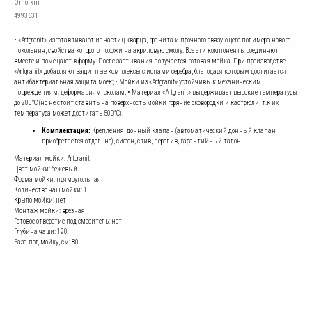
Omoikiri
4993631
• «Artgranit» изготавливают из частиц кварца, гранита и прочного связующего полимера нового
поколения, свойства которого похожи на акриловую смолу. Все эти компоненты соединяют
вместе и помещают в форму. После застывания получается готовая мойка. При производстве
«Artgranit» добавляют защитные комплексы с ионами серебра, благодаря которым достигается
антибактериальная защита моек; • Мойки из «Artgranit» устойчивы к механическим
повреждениям: деформациям, сколам; • Материал «Artgranit» выдерживает высокие температуры
до 280°С (но не стоит ставить на поверхность мойки горячие сковородки и кастрюли, т.к их
температура может достигать 500°С).
Комплектация:
Крепления, донный клапан (автоматический донный клапан
приобретается отдельно), сифон, слив, перелив, гарантийный талон.
Материал мойки: Artgranit
Цвет мойки: бежевый
Форма мойки: прямоугольная
Количество чаш мойки: 1
Крыло мойки: нет
Монтаж мойки: врезная
Готовое отверстие под смеситель: нет
Глубина чаши: 190
База под мойку, см: 80