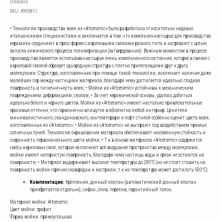
Omoikiri
SKU:
4993811
• Технология производства моек из «Artceramic» была разработана относительно недавно
итальянскими специалистами и заключается в том, что измельченное сырье для производства
керамики соединяют в пресс-форме с акриловыми смолами разного типа и нагревают с целью
запуска химического процесса полимеризации (затвердевания). Важным моментом в процессе
производства является использование сырья очень измельченного состояния, которое в связке с
акриловой смолой образует однородную структуру с плотно прилегающими друг к другу
молекулами. Структура, изготовленная при помощи такой технологии, исключает наличие даже
малейших пор между частицами материала, благодаря чему достигается идеально гладкая
поверхность и гигиеничность моек; • Мойки из «Artceramic» устойчивы к механическим
повреждениям: деформациям, сколам; • За счет керамической основы, удалось добиться
идеально белого и черного цветов. Мойки из «Artceramic» имеют настолько привлекательные
красивые оттенки, что гармонично впишутся в абсолютно любой интерьер. Ценители
минималистичного, скандинавского, контемпорари и лофт стилей особенно оценят цвета моек,
изготовленных из «Artceramic»; • Мойки из «Artceramic» не выгорают под воздействием прямых
солнечных лучей. Технология окрашивания материала обеспечивает неизменную стойкость и
сохранность первоначального цвета мойки; • Т.к в основе материала «Artceramic» содержится
смесь акриловых смол, которые заполняют всё воздушное пространство между молекулами,
мойки имеют непористую поверхность, благодаря чему частицы воды и грязи не остаются на
поверхности; • Материал выдерживает высокие температуры до 280°С (но не стоит ставить на
поверхность мойки горячие сковородки и кастрюли, т.к их температура может достигать 500°С).
Комплектация:
Крепления, донный клапан (автоматический донный клапан
приобретается отдельно), сифон, слив, перелив, гарантийный талон.
Материал мойки: Artceramic
Цвет мойки: графит
Форма мойки: прямоугольная