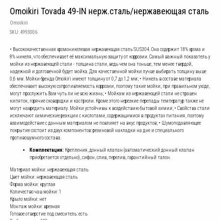
Omoikiri Tovada 49-IN нерж.сталь/нержавеющая сталь
Omoikiri
SKU:
4993006
• Высококачественная хромоникелевая нержавеющая сталь SUS304. Она содержит 18% хрома и
8% никеля, что обеспечивает её максимальную защиту от коррозии. Самый важный показатель у
мойки из нержавеющей стали - толщина стали, ведь чем она тоньше, тем менее твердой,
надежной и долговечной будет мойка. Для качественной мойки лучше выбирать толщину выше
0,6 мм. Мойки бренда Omoikiri имеют толщину от 0,7 до 1,2 мм; • Никель в составе материала
обеспечивает высокую сопротивляемость коррозии, поэтому такие мойки, при правильном уходе,
могут прослужить Вам чуть ли не всю жизнь; • Мойкам из нержавеющей стали не страшен
кипяток, горячие сковородки и кастрюли. Кроме этого нерезкие перепады температур также не
могут навредить материалу. Мойки устойчивы к воздействию бытовой химии; • Свойства стали
исключают химические реакции с кислотами, содержащимися в продуктах питания, поэтому
взаимодействие с данным материалом не повлияет на вкус продуктов; • Шумоподавляющее
покрытие состоит из двух компонентов: резиновой накладки на дне и специального
противошумного состава.
Комплектация:
Крепления, донный клапан (автоматический донный клапан
приобретается отдельно), сифон, слив, перелив, гарантийный талон.
Материал мойки: нержавеющая сталь
Цвет мойки: нержавеющая сталь
Форма мойки: круглая
Количество чаш мойки: 1
Крыло мойки: нет
Монтаж мойки: врезная
Готовое отверстие под смеситель: есть