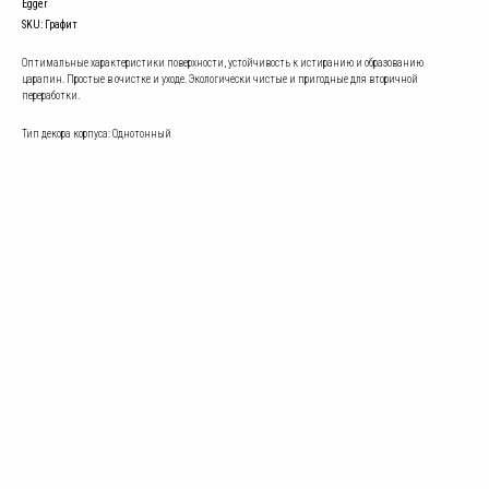
Egger
SKU:
Графит
Оптимальные характеристики поверхности, устойчивость к истиранию и образованию
царапин. Простые в очистке и уходе. Экологически чистые и пригодные для вторичной
переработки.
Тип декора корпуса: Однотонный