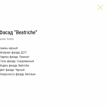
Фасад "Beatriche"
Анонс home
Камень черный
Материал фасада: ДСП
Отделка фасада: Ламинат
Стиль фасада: Современный
Модель фасада: Beatriche
Цвет фасада: Чёрный
Поверхность фасада: Матовая