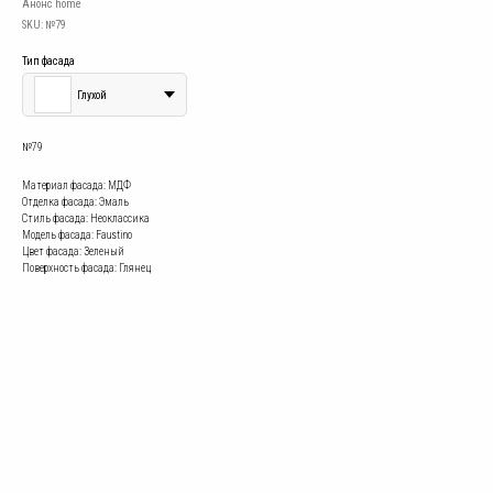
Анонс home
SKU:
№79
Тип фасада
Глухой
№79
Материал фасада: МДФ
Отделка фасада: Эмаль
Стиль фасада: Неоклассика
Модель фасада: Faustino
Цвет фасада: Зеленый
Поверхность фасада: Глянец