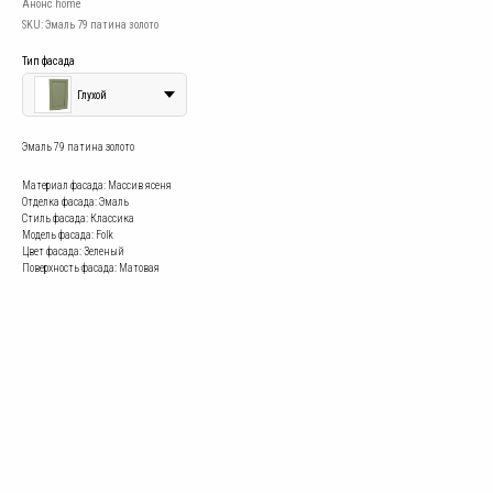
Анонс home
SKU:
Эмаль 79 патина золото
Тип фасада
Глухой
Эмаль 79 патина золото
Материал фасада: Массив ясеня
Отделка фасада: Эмаль
Стиль фасада: Классика
Модель фасада: Folk
Цвет фасада: Зеленый
Поверхность фасада: Матовая