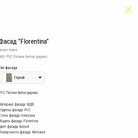
Фасад "Florentina"
Анонс home
SKU:
PVC Патина белое дерево
Тип фасада
Глухой
PVC Патина белое дерево
Материал фасада: МДФ
Отделка фасада: PVC
Стиль фасада: Классика
Модель фасада: Florentina
Цвет фасада: Белый
Поверхность фасада: Матовая