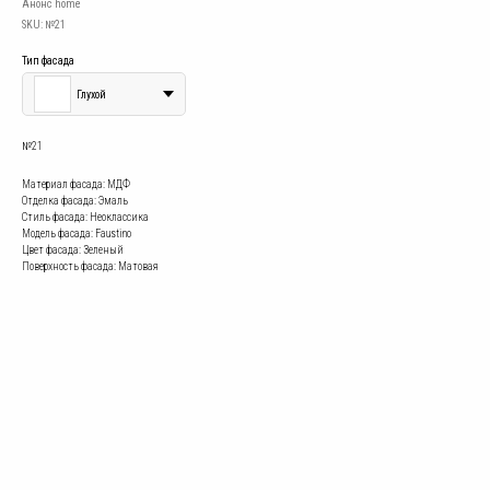
Анонс home
SKU:
№21
Тип фасада
Глухой
№21
Материал фасада: МДФ
Отделка фасада: Эмаль
Стиль фасада: Неоклассика
Модель фасада: Faustino
Цвет фасада: Зеленый
Поверхность фасада: Матовая