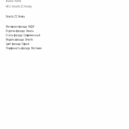
Анонс home
SKU:
Smalto Z2 Smoky
Smalto Z2 Smoky
Материал фасада: МДФ
Отделка фасада: Эмаль
Стиль фасада: Современный
Модель фасада: Smalto
Цвет фасада: Серый
Поверхность фасада: Матовая