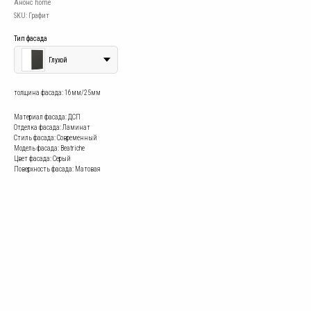
Анонс home
SKU:
Графит
Тип фасада
Глухой
толщина фасада: 16мм/25мм
Материал фасада: ДСП
Отделка фасада: Ламинат
Стиль фасада: Современный
Модель фасада: Beatriche
Цвет фасада: Серый
Поверхность фасада: Матовая