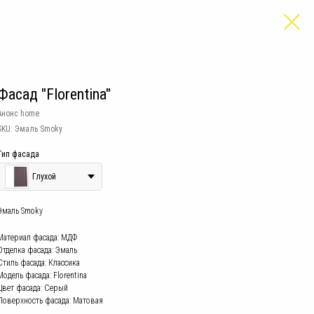
Фасад "Florentina"
Анонс home
SKU:
Эмаль Smoky
Тип фасада
Глухой
Эмаль Smoky
Материал фасада: МДФ
Отделка фасада: Эмаль
Стиль фасада: Классика
Модель фасада: Florentina
Цвет фасада: Серый
Поверхность фасада: Матовая