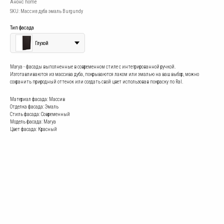
Анонс home
SKU:
Массив дуба эмаль Burgundy
Тип фасада
Глухой
Marya - фасады выполненные в современном стиле с интегрированной ручкой.
Изготавливаются из массива дуба, покрываются лаком или эмалью на ваш выбор, можно
сохранить природный оттенок или создать свой цвет использовав покраску по Ral.
Материал фасада: Массив
Отделка фасада: Эмаль
Стиль фасада: Современный
Модель фасада: Marya
Цвет фасада: Красный