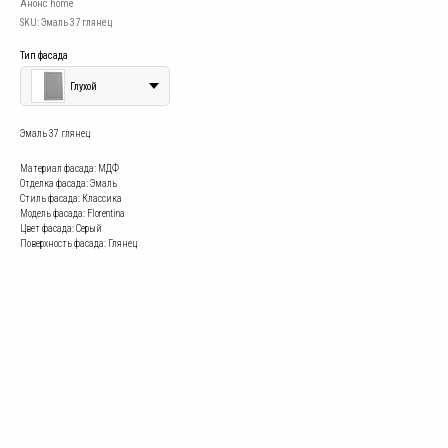
Анонс home
SKU:
Эмаль 37 глянец
Тип фасада
Глухой
Эмаль 37 глянец
Материал фасада: МДФ
Отделка фасада: Эмаль
Стиль фасада: Классика
Модель фасада: Florentina
Цвет фасада: Серый
Поверхность фасада: Глянец