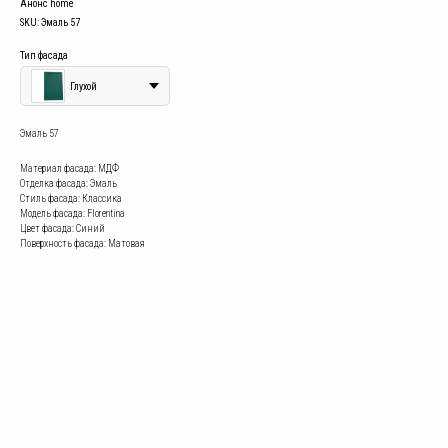
Анонс home
SKU:
Эмаль 57
Тип фасада
Глухой
Эмаль 57
Материал фасада: МДФ
Отделка фасада: Эмаль
Стиль фасада: Классика
Модель фасада: Florentina
Цвет фасада: Синий
Поверхность фасада: Матовая