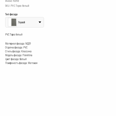
Анонс home
SKU:
PVC Торос белый
Тип фасада
Глухой
PVC Торос белый
Материал фасада: МДФ
Отделка фасада: PVC
Стиль фасада: Классика
Модель фасада: Florentina
Цвет фасада: Белый
Поверхность фасада: Матовая