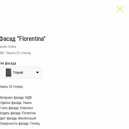
Фасад "Florentina"
Анонс home
SKU:
Эмаль 53 глянец
Тип фасада
Глухой
Эмаль 53 глянец
Материал фасада: МДФ
Отделка фасада: Эмаль
Стиль фасада: Классика
Модель фасада: Florentina
Цвет фасада: Фиолетовый
Поверхность фасада: Глянец