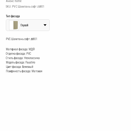
Анонс home
SKU:
PVC Шампань софт zb801
Тип фасада
Глухой
PVC Шампань софт zb801
Материал фасада: МДФ
Отделка фасада: PVC
Стиль фасада: Неоклассика
Модель фасада: Faustino
Цвет фасада: Бежевый
Поверхность фасада: Матовая